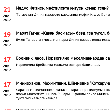
21
Илдус Фәизнең мөфтилектән китүен кемнәр тели?
Татарстан Диния нәзарәте каршында мөфти Илдус Фәизн
Апр
2012
19
Марат Гатин: «Казан басмасы» бездә генә түгел,
Бүген Татарстан мөселманнары Диния нәзарәтендә истәл
Апр
2012
17
Брейвик, янәсе, Норвегияне мөселманнардан са
Норвегиядә Брейвикка мәхкәмә эшләре башланды.
Апр
2012
17
Миңнеханов, Мөхәммәтшин, Шәймиевне “Коткаруч
Саратов мөселманнары Диния нәзарәте президиумы Тата
Апр
Фәрит Мөхәммәтшин һәм “Яңарыш” фонды рәисе Минтим
2012
тукталып калырга чакыра.