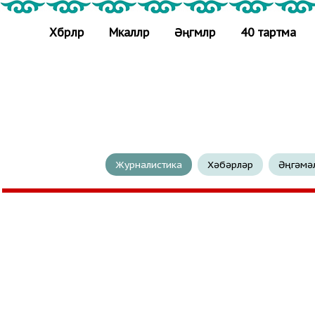
Хәбәрләр
Мәкаләләр
Әңгәмәләр
40 тартма
Журналистика
Хәбәрләр
Әңгәмә