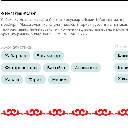
ИА "Татар-Ислам"
©
Сайтка куелган язмаларга барлык хокуклар «Ислам info» медиа-тө
мәҗбүри. Массакүләм мәгълүмат чарасын теркәү турындагы таныклыг
технологияләр һәм массакүләм коммуникацияләр өлкәсендә күзәтч
Урнаштырылган материал 16+. т.8 9655883326
Журналистика
40 тар
Шигы
Хәбәрләр
Әңгәмәләр
Бала
Фоторепортаж
Вакыйга
Аналитика
Халы
Караш
Тарих
Мөһим