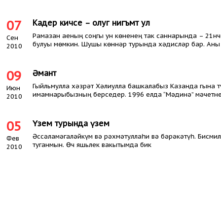
07
Кадер кичәсе – олуг нигъмәт ул
Рамазан аеның соңгы ун көненең так саннарында – 21нче
Сен
булуы мөмкин. Шушы көннәр турында хәдисләр бар. Аны
2010
09
Әманәт
Гыйльмулла хәзрәт Хәлиулла башкалабыз Казанда гына т
Июн
имамнарыбызның берседер. 1996 елда “Мәдинә” мәчетн
2010
05
Үзем турында үзем
Әссәламәгаләйкүм вә рәхмәтуллаһи вә бәрәкәтүһ. Бисм
Фев
туганмын. Өч яшьлек вакытымда бик
2010