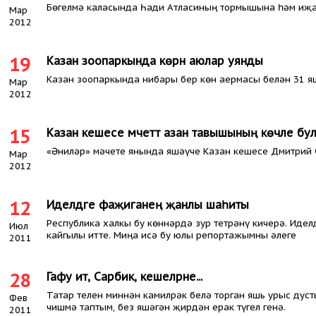
Бөгелмә каласында Һади Атласиның тормышына һәм иҗа
Мар
2012
19
Казан зоопаркында көрән аюлар уянды
Казан зоопаркында нибары бер көн аермасы белән 31 яш
Мар
2012
15
Казан кешесе мәчеттә азан тавышының көчле булуы
«Әниләр» мәчете янында яшәүче Казан кешесе Дмитрий 
Мар
2012
12
Иделдәге фаҗиганең җанлы шаһиты
Республика халкы бу көннәрдә зур тетрәнү кичерә. Идел
Июл
кайгылы итте. Миңа исә бу юлы репортажымны әлеге
2011
28
Гафу ит, Сарбикә, кешеләрне...
Татар телен миннән камилрәк белә торган яшь урыс дус
Фев
чишмә таптым, без яшәгән җирдән ерак түгел генә.
2011