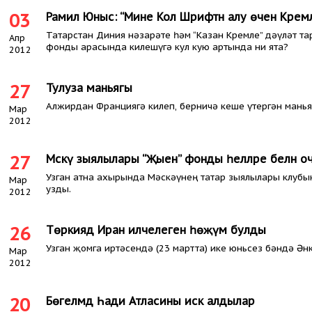
03
Рамил Юныс: “Мине Кол Шәрифтән алу өчен Кремл
Татарстан Диния нәзарәте һәм “Казан Кремле” дәүләт та
Апр
фонды арасында килешүгә кул кую артында ни ята?
2012
27
Тулуза маньягы
Алжирдан Франциягә килеп, берничә кеше үтергән манья
Мар
2012
27
Мәскәү зыялылары “Җыен” фонды әһелләре белән 
Узган атна ахырында Мәскәүнең татар зыялылары клуб
Мар
узды.
2012
26
Төркиядә Иран илчелегенә һөҗүм булды
Узган җомга иртәсендә (23 мартта) ике юньсез бәндә Ән
Мар
2012
20
Бөгелмәдә Һади Атласины искә алдылар