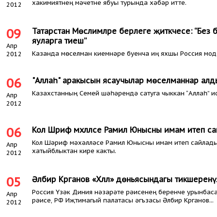
хакимиятнең мәчетне ябуы турында хәбәр итте.
2012
09
Татарстан Мөслимәләре берлеге җитәкчесе: “Без
яуларга тиеш”
Апр
Казанда мөселман киемнәре буенча иң яхшы Россия мод
2012
06
"Аллаһ" аракысын ясаучылар мөселманнар алд
Казахстанның Семей шәһәрендә сатуга чыккан “Аллаһ” 
Апр
2012
06
Кол Шәриф мәхәлләсе Рамил Юнысны имам итеп с
Кол Шәриф мәхәлләсе Рамил Юнысны имам итеп сайлады,
Апр
хатыйблыктан кире какты.
2012
05
Әлбир Крганов «Хәләл» дөньясындагы тикшеренүл
Россия Үзәк Диния нәзарәте рәисенең беренче урынбаса
Апр
рәисе, РФ Иҗтимагый палатасы әгъзасы Әлбир Крганов...
2012