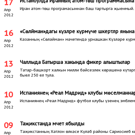
17
Истанбулда Иранның атом-төш программасына 
Иран атом-төш програмасыннан баш тартырга җыенмый. 
Апр
2012
16
«Сөләйман»дагы күзләре күрмәүче шәкертләр янын
Казанның «Сөләйман» мәчетендә урнашкан Күзләре күрмә
Апр
2012
13
Чаллыда Батырша хакында фикер алыштылар
Татар-башкорт халкын милли бәйсезлек көрәшенә күтәрг
Апр
быел 250 ел тула.
2012
10
Испаниянең «Реал Мадрид» клубы мөселманнар
Испаниянең «Реал Мадрид» футбол клубы үзенең эмблемас
Апр
2012
09
Таҗикстанда мәчет ябылды
Таҗикстанның Хатлон өлкәсе Күләб районы Сариосиеб 
Апр