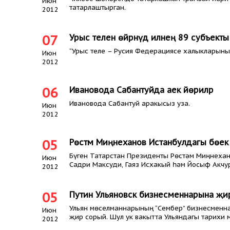
Июн
татарлаштырган.
2012
07
Урыс телен өйрәнүдә илнең 89 субъект
“Урыс теле – Русия Федерациясе халыкларының
Июн
2012
06
Ивановода Сабантуйда аек йөриләр
Ивановода Сабантуй аракысыз уза.
Июн
2012
05
Рөстәм Миңнеханов Истанбулдагы бөек 
Бүген Татарстан Президенты Рөстәм Миңнехано
Июн
Садри Максуди, Гаяз Исхакый һәм Йосыф Акчу
2012
05
Путин Ульяновск бизнесменнарына җир
Ульян мөселманнарының “Сембер” бизнесменна
Июн
җир сорый. Шул ук вакытта Ульяндагы тарихи 
2012