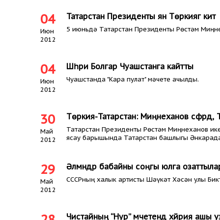
04
Татарстан Президенты янә Төркиягә китә
5 июньдә Татарстан Президенты Рөстәм Миңне
Июн
2012
04
Шәһри Болгар Чуашстанга кайтты
Чуашстанда "Кара пулат" мәчете ачылды.
Июн
2012
30
Төркия-Татарстан: Миңнеханов сәфәрдә, Тук
Татарстан Президенты Рөстәм Миңнеханов ике
Май
ясау барышында Татарстан башлыгы Әнкарада б
2012
29
Әлмәндәр бабайны соңгы юлга озаттыла
СССРның халык артисты Шәүкәт Хәсән улы Бик
Май
2012
28
Чистайның “Нур” мәчетендә хәйрия ашы 