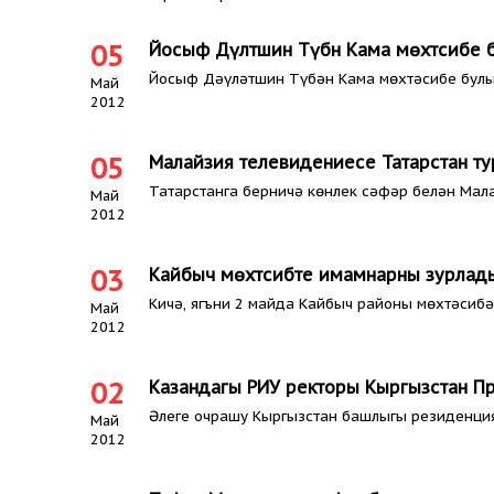
05
Йосыф Дәүләтшин Түбән Кама мөхтәсибе
Йосыф Дәүләтшин Түбән Кама мөхтәсибе бул
Май
2012
05
Малайзия телевидениесе Татарстан ту
Татарстанга берничә көнлек сәфәр белән Мал
Май
2012
03
Кайбыч мөхтәсибәте имамнарны зурлад
Кичә, ягъни 2 майда Кайбыч районы мөхтәсиб
Май
2012
02
Казандагы РИУ ректоры Кыргызстан П
Әлеге очрашу Кыргызстан башлыгы резиденци
Май
2012