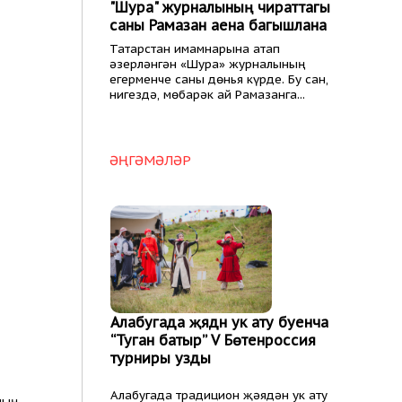
"Шура" журналының чираттагы
саны Рамазан аена багышлана
Татарстан имамнарына атап
әзерләнгән «Шура» журналының
егерменче саны дөнья күрде. Бу сан,
нигездә, мөбарәк ай Рамазанга...
ӘҢГӘМӘЛӘР
Алабугада җәядән ук ату буенча
“Туган батыр” V Бөтенроссия
турниры узды
Алабугада традицион җәядән ук ату
ның