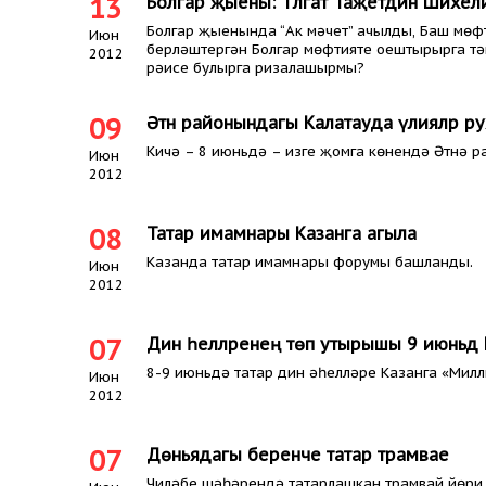
13
Болгар җыены: Тәлгат Таҗетдин Шәйхел
Болгар җыенында “Ак мәчет” ачылды, Баш мөф
Июн
берләштергән Болгар мөфтияте оештырырга т
2012
рәисе булырга ризалашырмы?
09
Әтнә районындагы Калатауда әүлияләр 
Кичә – 8 июньдә – изге җомга көнендә Әтнә 
Июн
2012
08
Татар имамнары Казанга агыла
Казанда татар имамнары форумы башланды.
Июн
2012
07
Дин әһелләренең төп утырышы 9 июньдә
8-9 июньдә татар дин әһелләре Казанга «Мил
Июн
2012
07
Дөньядагы беренче татар трамвае
Чиләбе шәһәрендә татарлашкан трамвай йөри