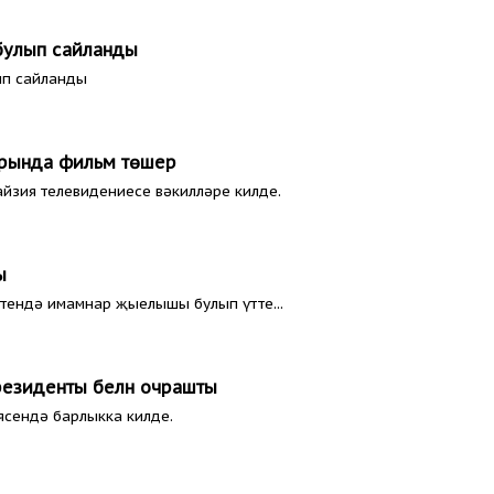
 булып сайланды
ып сайланды
рында фильм төшерә
айзия телевидениесе вәкилләре килде.
ы
әтендә имамнар җыелышы булып үтте...
резиденты белән очрашты
ясендә барлыкка килде.