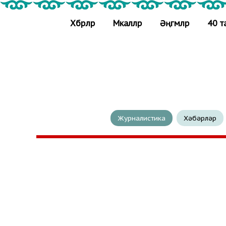
Хәбәрләр
Мәкаләләр
Әңгәмәләр
40 т
Журналистика
Хәбәрләр