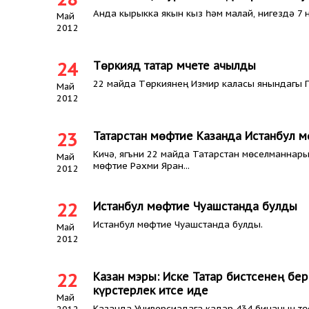
Анда кырыкка якын кыз һәм малай, нигездә 7 н
Май
2012
24
Төркиядә татар мәчете ачылды
22 майда Төркиянең Измир каласы янындагы Г
Май
2012
23
Татарстан мөфтие Казанда Истанбул м
Кичә, ягъни 22 майда Татарстан мөселманнар
Май
мөфтие Рәхми Яран...
2012
22
Истанбул мөфтие Чуашстанда булды
Истанбул мөфтие Чуашстанда булды.
Май
2012
22
Казан мэры: Иске Татар бистәсенең бер
күрсәтерлек итәсе иде
Май
Казанда Универсиадага кадәр 434 бинаның тө