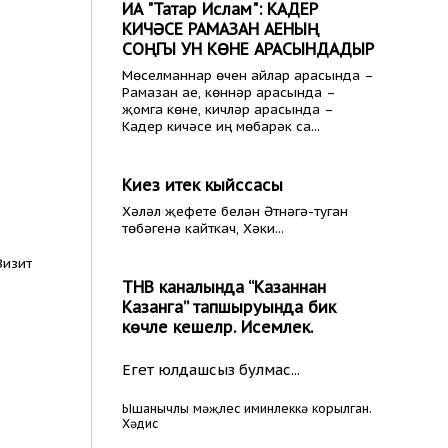
ИА "Татар Ислам": КАДЕР
КИЧӘСЕ РАМАЗАН АЕНЫҢ
СОҢГЫ УН КӨНЕ АРАСЫНДАДЫР
Мөселманнар өчен айлар арасында –
Рамазан ае, көннәр арасында –
җомга көне, кичләр арасында –
Кадер кичәсе иң мөбарәк са...
Киез итек кыйссасы
Хәләл җефете белән Әтнәгә-туган
төбәгенә кайткач, Хәки...
Визит
ТНВ каналында “Казаннан
Казанга” тапшыруында бик
көчле кешеләр. Исемлек.
Егет юлдашсыз булмас...
Ышанычлы мәҗлес иминлеккә корылган.
Хәдис