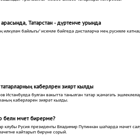
ы арасында, Татарстан - дүртенче урында
 илкүләм байлыгы" исемле бәйгедә дистәләрчә мең русияле катна
татарларның каберләрен зиярәт кылды
в Истанбулда булган вакытта танылган татар җәмәгать эшлеклелә
раның каберләрен зиярәт кылды.
 белән мәчет бирерме?
р клубы Русия президенты Владимир Путиннан шәһәрдә мәчет сал
мәчетне кайтарып бирүне сорый.