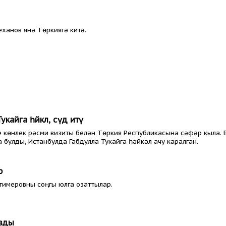
ханов янә Төркиягә китә.
айга һәйкәл, сәүдә итү
 көнлек рәсми визиты белән Төркия Республикасына сәфәр кыла. 
улды, Истанбулда Габдулла Тукайга һәйкәл ачу каралган.
р
тимеровны соңгы юлга озаттылар.
узды