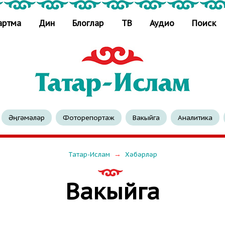
артма
Дин
Блоглар
ТВ
Аудио
Поиск
Әңгәмәләр
Фоторепортаж
Вакыйга
Аналитика
→
Татар-Ислам
Хәбәрләр
Вакыйга