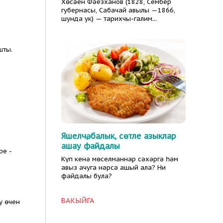
Хөсәен Фәезханов (1828, Сембер
губернасы, Сабачай авылы —1866,
шунда ук) — тарихчы-галим...
шты.
Яшелчә, балык, сөтле азыклар
ашау файдалы
ре -
Күп кенә мөселманнар сәхәргә һәм
авыз ачуга нәрсә ашый ала? Ни
файдалы була?
ВАКЫЙГА
у өчен