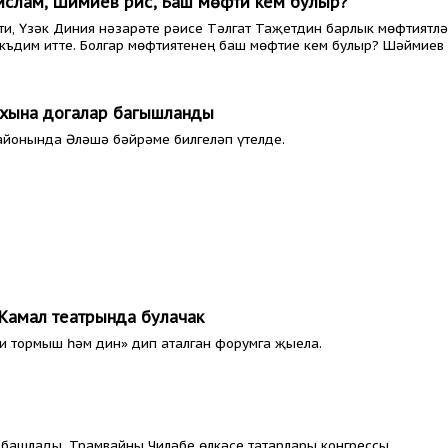
ислам, Шәймиев рәис, Баш мөфти кем булыр?
ти, Үзәк Диния нәзарәте рәисе Тәлгат Таҗетдин барлык мөфтиятл
әкъдим итте. Болгар мөфтиятенең баш мөфтие кем булыр? Шәймие
рухына догалар багышланды
районында Әләшә бәйрәме билгеләп үтелде.
 Камал театрында булачак
ли тормыш һәм дин» дип аталган форумга җыела.
 башлады. Трамвайны Чиләбе өлкәсе татарлары конгрессы