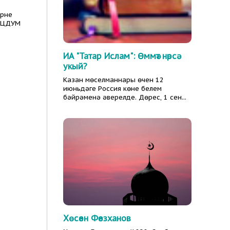
әрне
в ЦДУМ
ИА "Татар Ислам": Өммәт нәрсә
укый?
Казан мөселманнары өчен 12
июньдәге Россия көне белем
бәйрәменә әверелде. Дөрес, 1 сен...
Хөсәен Фәезханов