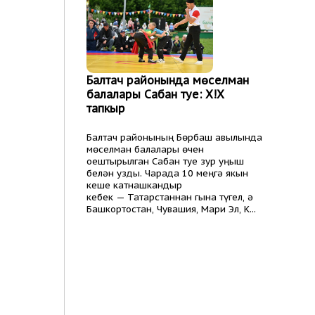
Балтач районында мөселман
балалары Сабан туе: Х!Х
тапкыр
Балтач районының Бөрбаш авылында
мөселман балалары өчен
оештырылган Сабан туе зур уңыш
белән узды. Чарада 10 меңгә якын
кеше катнашкандыр
кебек — Татарстаннан гына түгел, ә
Башкортостан, Чувашия, Мари Эл, К...