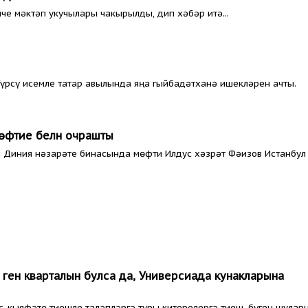
че мәктәп укучылары чакырылды, дип хәбәр итә...
үрсү исемле татар авылында яңа гыйбадәтханә ишекләрен ачты.
өфтие белән очрашты
ы Диния нәзарәте бинасында мөфти Илдус хәзрәт Фәизов Истанбул
 генә кварталын булса да, Универсиада кунакларына
с-кыяфәте тиешле таләпләргә туры китерелергә тиеш, бүген шулар