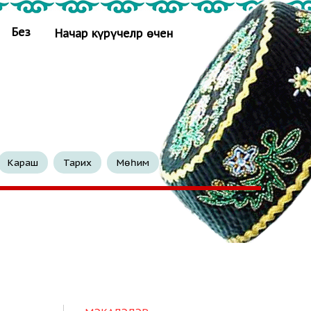
Без
Начар күрүчеләр өчен
Караш
Тарих
Мөһим