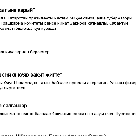
ка гына карый”
йда Татарстан президенты Рөстәм Миңнеханов, өлкә губернаторы
ы башкарма комитеты рәисе Ринат Закиров катнашты. Сабантуй
хезмәттәшлеккә кул куелды.
әк кичәләрнең берседер.
ә һәйкәл куяр вакыт җитте”
ы Олуг Мөхәммәдкә атлы һәйкәле проекты әзерләгән. Рәссам фике
уелырга тиеш.
ф салганнар
ршында төзелгән балалар бакчасын рөхсәтсез ачуы өчен Нурмөхәм