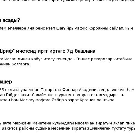
я ясады?
ләм әһелләре яңа рәис итеп шагыйрь Рафис Корбанны сайлап, чын
риф" мәчетендә иртәгә иртәнге 7дә башлана
ә Ислам динен кабул ителү көнендә - Гиннес рекордлар китабына
ннан Болгарга...
кшерә
25 еллыгы уңаеннан Татарстан Фәннәр Академиясендә икенче һәм
ән Габделвахит Сөләйманов турында түгәрәк өстәл уздырыла.
шстан һәм Мәскәү мөфтие Әлбир хәзрәт Крганов оештыра.
ть өчтә Мәрҗани мәчетене кулындагы мөселман зиратын яклап пике
ы Вахитов районы судына мөселман зираты эшчәнлеген туктату ту