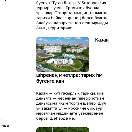
буенча “Туган Батыр” V Бөтенроссия
турниры узды. Традиция буенча
ярышлар Татарстанның иң танылган
тарихи һәйкәлләренең берсе булган
Алабуга шәһәрчегендә оештырылды.
Аның территорияс...
Казан
шәһәренең мәчетләре: тарих һәм
бүгенге көн
Казан — күп гасырлык тарихы, ике
дөньяга — мөселман һәм христиан
дөньясына якын торган шәһәр. Шул
ук вакытта ул — Россиянең иң зур
мөселман мәдәнияте үзәкләренең
берсе. Шәһәрдә йө...
т
рында