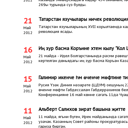
2012
269ы турында сүз булды.
21
Татарстан язучылары ничек революци
Татарстан язучыларының XVII корылтаенда ка
Май
революция ясады.
2012
16
Иң зур басма Коръәнне хәтем кылу "Кол Шә
21 майда - Идел Болгарстанында рәсми рәвешт
Май
кертелгән дөньядагы иң зур басма Коръән Каза
2012
15
Галимнәр икенче һәм өченче мөфтине ти
Русия Үзәк Диния нәзарәте (ЦДУМ) оешуның 2
Май
өченче мөфти Габдессәләм Габдеррәхимов бел
2012
Конференцияне 16 май көнне сәгать 11дә Чуа
11
Альберт Салихов зират башына җитте
11 майда, ягъни бүген, Ирек мәйданында сәга
Май
узачак. Казанның Совет районы прокуратурас
2012
гариза биргән.