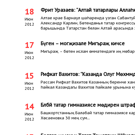
18
Фәрит Уразаев: “Алтай татарлары Аллаһ
Алтае крае Барнаул шәһәрендә узган Сабанту
Июн
Александр Карлин, Бөтендөнья татар конгресс
2012
барышында Татарстан белән Алтай арасында 
17
Бүген – могҗизале Мигъраҗ кичәсе
Мигъраҗ – бөтен ислам өммәтендәге иң мөбар
Июн
2012
15
Рифкат Вахитов: “Казанда Олуг Мөхәммәдк
Рәссам Рифкат Вахитов Казанның беренче хан
Июн
һәйкәл Казандагы Вахитов һәйкәле урынына к
2012
14
Бәләбәй татар гимназиясе мөдиренә штра
Башкортстанның Бәләбәй татар гимназиясе ка
Июн
Хөсәеновка 30 мең сум...
2012