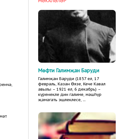
МӘКАЛӘЛӘР
Мөфти Галимҗан Баруди
Галимҗан Баруди (1857 ел, 17
февраль, Казан Өязе, Кече Кавал
ренчә,
авылы – 1921 ел, 6 декабрь) –
күренекле дин галиме, мәшһүр
җәмәгать эшлеклесе, ...
мәт