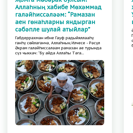
Аллаһның хабибе Мөхәммәд
галәйһиссәләәм: “Рамазан
аен гөнаһларны яндырган
сәбәпле шулай атыйлар”
Габдеррахман ибне Гауф радыйяллааһү
ганһү сөйләгәнчә, Аллаһның Илчесе - Рәсүл
Әкрам галәйһиссәләәм рамазан ае турында
сүз чыккач: “Бу айда Аллаһы Тәга...