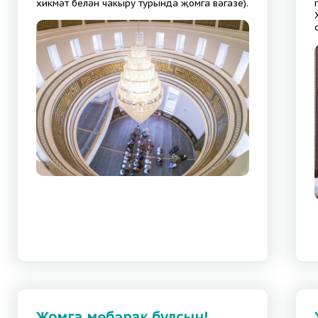
хикмәт белән чакыру турында җомга вәгазе).
с
Җомга мөбәрак булсын!