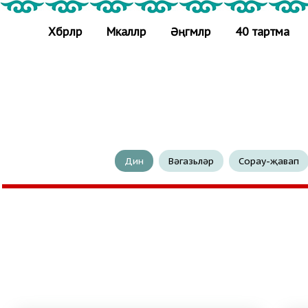
Хәбәрләр
Мәкаләләр
Әңгәмәләр
40 тартма
Дин
Вәгазьләр
Сорау-җавап