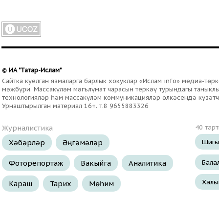
ИА "Татар-Ислам"
©
Сайтка куелган язмаларга барлык хокуклар «Ислам info» медиа-тө
мәҗбүри. Массакүләм мәгълүмат чарасын теркәү турындагы таныклыг
технологияләр һәм массакүләм коммуникацияләр өлкәсендә күзәтч
Урнаштырылган материал 16+. т.8 9655883326
Журналистика
40 тар
Шигы
Хәбәрләр
Әңгәмәләр
Бала
Фоторепортаж
Вакыйга
Аналитика
Халы
Караш
Тарих
Мөһим