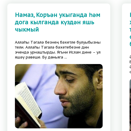
Намаз, Коръән укыганда һәм
дога кылганда күздән яшь
чыкмый
Аллаһы Тәгалә безнең бәхетле булуыбызны
тели. Аллаһы Тәгалә бәхетебезне дин
эчендә урнаштырды. Ягъни Ислам дине – ул
яшәү рәвеше. Бу дөньяга ...