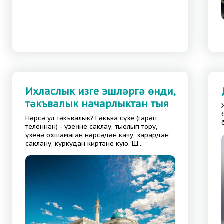
Ихласлык изге эшләргә өнди,
тәкъвалык начарлыктан тыя
Нәрсә ул тәкъвалык?Тәкъва сүзе (гарәп
теленнән) - үзеңне саклау, тыелып тору,
үзеңә охшамаган нәрсәдән качу, зарардан
саклану, куркудан киртәне кую. Ш...