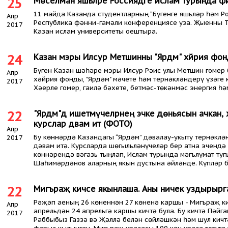
25
Мөселман яшьләре Россиядәге ислам турында ф
11 майда Казанда студентларның “Бүгенге яшьләр һәм Ро
Апр
Республика фәнни-гамәли конференциясе уза. Җыенны Т
2017
Казан ислам университеты оештыра.
24
Казан мэры Илсур Метшинны "Ярдәм" хәйрия фонд
Бүген Казан шәһәре мэры Илсур Рәис улы Метшин гомер бә
Апр
хәйрия фонды, "Ярдәм" мәчете һәм тернәкләндерү үзәге 
2017
Хәерле гомер, гаилә бәхете, бетмәс-төкәнмәс энергия һ
22
"Ярдәм"дә ишетмәүчеләрнең эчке дөньясын ачкан,
курслар дәвам итә (ФОТО)
Апр
Бу көннәрдә Казандагы “Ярдәм” дәвалау-укыту тернәклә
2017
дәвам итә. Курсларда шөгыльләнүчеләр бер атна эчендә
көннәрендә вәгазь тыңлап, Ислам турында мәгълүмат ту
Шаһимәрдәнов аларның якын дустына әйләнде. Күпләр б
22
Мигъраҗ кичәсе якынлаша. Аны ничек уздырырга
Рәҗәп аеның 26 көненнән 27 көненә каршы - Мигъраҗ ки
Апр
апрельдән 24 апрельгә каршы кичтә була. Бу кичтә Пәйг
2017
Раббыбыз Газзә вә Җәллә белән сөйләшкән һәм шул кич