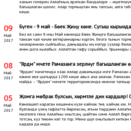
ханым гомерен Аллаһның яраткан бәндәләре – ишетмәүч
багышлаган шәхес. Алар тормыштан ямь тапсын, алга таб
кеше.
09
Бүген - 9 май - Бөек Җиңү көне. Сугыш кырында
Без ел саен 9 нчы Май көнендә Бөек Җиңүгә багышланга
Май
таккан чал чәчле ветераннарны күргәч, безгә тыныч тор
2017
чәчләреннән сыйпыйсы, дөньядагы иң матур сүзләр белән
өчен дога кылабыз: Аллаһтан гафу сорыйбыз. Урыннары 
08
“Ярдәм” мәчете Рамазанга әзерләнүгә багышланган ө
"Ярдәм” мәчетендә озак еллар дәвамында изге Рамазан
Май
көнне ике шатырда 1200 кеше авыз ача алачак. Рамазан
2017
майда – “Ярдәм” мәчете территориясендә икенче тапкыр 
05
Җомга мөбәрак булсын, хөрмәтле дин кардәшләр! 
Көнләшеп караган кешенең күзе кайчак тия, кайчак юк. 
Май
булганда үзең гафләттә йөрмәсәң, ягъни һәрдаим Аллаһны
2017
мизгелгә генә Аллаһны онытсаң, шайтан сине Аллаһ бирг
тотсаң, күз тиюен көт тә тор. Менә шул онытылып киткән
кадала да инде.