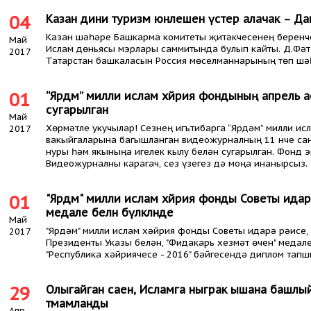
04
Казан дини туризм юнәлешен үстерә алачак – Да
Казан шәһәре Башкарма комитеты җитәкчесенең берен
Май
Ислам дөньясы мэрлары саммитында булып кайты. Д.Фәт
2017
Татарстан башкаласын Россия мөселманнарының төп шәһ
01
“Ярдәм” милли ислам хәйрия фондының апрель а
сугарылган
Май
Хөрмәтле укучылар! Сезнең игътибарга “Ярдәм” милли 
2017
вакыйгаларына багышланган видеожурналның 11 нче сан
нуры һәм якыныңа игелек кылу белән сугарылган. Фонд 
Видеожурналны карагач, сез үзегез дә моңа инанырсыз.
01
"Ярдәм" милли ислам хәйрия фонды Советы идарә 
медале белән бүләкләнде
Май
"Ярдәм" милли ислам хәйрия фонды Советы идарә рәисе, 
2017
Президенты Указы белән, "Фидакарь хезмәт өчен" медал
"Республика хәйриячесе - 2016" бәйгесендә диплом тап
29
Олыгайган саен, Исламга ныграк ышана башлыйсы
тәмамланды
Апр