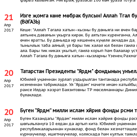
фарыз кылынган. Мигъраҗ уразасы 100 көн ураза тотуга 
21
Изге җомга көне мөбәрак булсын! Аллаһ Тәгалә бу
(ВӘГАЗЬ)
Апр
Кеше: "Аллаһ Тәгалә хатын–кызны бу дөньяга ни өчен ба
2017
аятьнең дәвамын укырга кирәк. Бу аятьтән күренгәнчә, 
өчен яратты. Бу дөньяда ир кешенең күңеле акчадан да
тынычлык таба алмый, ул бары тик хәләл юл белән гаилә
ала. Бары тик никах укытып, гаилә корып һәм балалар ү
Аллаһ Тәгалә бу дөньяга хатын–кызларны Үзенең Рәхмәт
20
Татарстан Президенты "Ярдәм" фондының унъел
Юбилей уңаеннан зурлап уздырылган тантанада респуб
Апр
исеменнән тәбрикләде. Ул “Ярдәм” мәчете имам-хатыйбы
2017
рәисе Илдар хәзрәт Баязитовны ТР мөселманнары Диния
бүләкләде.
20
Бүген “Ярдәм” милли ислам хәйрия фонды рәсми тер
Бүген Казандагы “Ярдәм” милли ислам хәйрия фонды рәсм
Апр
шөгыльләнүгә 10 елдан да артып китә. Юбилей уңаеннан
2017
республикаларыннан кунаклар, фонд белән хезмәттәшле
күрмәүчеләр, ишетмәүчеләр, коляскада һәм култык таякл