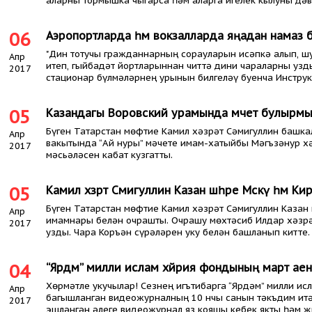
аларны тормышка чыгарса һәм аларга игелек кылуны дәва
06
Аэропортларда һәм вокзалларда яңадан намаз б
"Дин тотучы гражданнарның сорауларын исәпкә алып, ш
Апр
итеп, гыйбадәт йортларыннан читтә дини чараларны узд
2017
стационар бүлмәләрнең урынын билгеләү буенча Инструк
05
Казандагы Воровский урамында мәчет булырмы
Бүген Татарстан мөфтие Камил хәзрәт Сәмигуллин башк
Апр
вакытында “Ай нуры” мәчете имам-хатыйбы Мәгъзәнур хә
2017
мәсьәләсен кабат кузгатты.
05
Камил хәзрәт Сәмигуллин Казан шәһәре Мәскәү һәм
Бүген Татарстан мөфтие Камил хәзрәт Сәмигуллин Каза
Апр
имамнары белән очрашты. Очрашу мөхтәсиб Илдар хәзрә
2017
узды. Чара Коръән сүрәләрен уку белән башланып китте.
04
“Ярдәм” милли ислам хәйрия фондының март ае
Хөрмәтле укучылар! Сезнең игътибарга “Ярдәм” милли 
Апр
багышланган видеожурналның 10 нчы санын тәкъдим ит
2017
эшләнгән әлеге видеожурнал яз кояшы кебек якты һәм җы