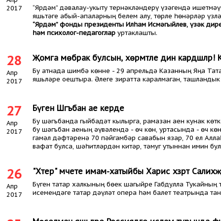
“Ярдәм” дәвалау-укыту тернәкләндерү үзәгендә ишетмәү
2017
яшьтәге абый-апаларның белем алу, төрле һөнәрләр үзл
“Ярдәм” фонды президенты Илһам Исмәгыйлев, үзәк дир
һәм психолог-педагоглар
уртаклашты.
28
Җомга мөбәрак булсын, хөрмәтле дин кардәшләр!
Бу атнада шимбә көнне - 29 апрельдә Казанның Яңа Тата
Апр
яшьләре оештыра. Әлеге зиратта каралмаган, ташландык 
2017
27
Бүген Шәгъбан ае керде
Бу шәгъбанда гыйбадәт кылырга, рамазан аен кунак көтк
Апр
бу шәгъбан аеның әүвәлендә - өч көн, уртасында - өч кө
2017
гамәл дәфтәренә 70 пәйгамбәр савабын язар, 70 ел Алла
вафат булса, шәһитләрдән китәр, тәмуг утыннан имин бул
26
"Хәтер" мәчете имам-хатыйбы Харис хәзрәт Салихҗ
Бүген татар халкының бөек шагыйре Габдулла Тукайның т
Апр
исемендәге татар дәүләт опера һәм балет театрында та
2017