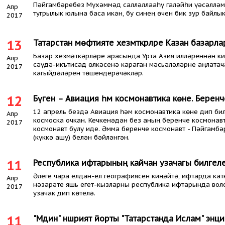
Пәйгамбәребез Мүхәммәд салләллааһү галәйһи үәсәлләм:“
Апр
тугрылык юлына баса икән, бу синең өчен бик зур байлык
2017
13
Татарстан мөфтияте хезмәткәрләре Казан базарла
Базар хезмәткәрләре арасында Урта Азия илләреннән к
Апр
сәүдә-икътисад өлкәсенә караган мәсьәләләрне аңлатач
2017
кагыйдәләрен төшендерәчәкләр.
12
Бүген – Авиация һәм космонавтика көне. Берен
12 апрель бездә Авиация һәм космонавтика көне дип бил
Апр
космоска очкан. Кечкенәдән без аның беренче космонав
2017
космонавт булу иде. Әмма беренче космонавт - Пәйгамб
(күккә ашу) белән бәйләнгән.
11
Республика ифтарының кайчан узачагы билгеле
Әлеге чара елдан-ел географиясен киңәйтә, ифтарда ка
Апр
нәзарәте яшь егет-кызларны республика ифтарында вол
2017
узачак дип көтелә.
11
"Мәдинә" нәшрият йорты "Татарстанда Ислам" эн