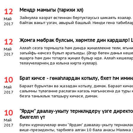
12
Мендәр мамыгы (тарихи хәл)
Зәйнулла хәзрәт өстеннән бертуктаусыз шикаять язалар.
Май
байтак вакыт узгач, авырый башлый. Нинди генә табибла
2017
12
Җомга мөбәрак булсын, хөрмәтле дин кардәшләр! Шә
Аллаһ сезгә тормышта һәм диндә җиңеллекне тели, ягъни 
Май
зәгыйфь-көчсез булып яратылды. (Әгәр бөтен дөнья кеше
2017
яшәргә һәм дин тотарга җиңел булыр иде. Аллаһ кешеләр
теләүчеләрнең дә юлына киртә куялар).
10
Бәраәт кичәсе - гөнаһлардан котылу, бәхет һәм ими
Бәраәт бурычтан вә җәзадан котылу, димәк. Бәраәт кичә
Май
салымны түләгәнне раслаган кәгазь мәгънәсенә дә туры 
2017
безгә таныклык тапшыру кичәсе, димәк.
10
“Ярдәм” дәвалау-укыту тернәкләндерү үзәге дирек
билгеләп үтә
Май
Бүген күрмәүчеләр өчен “Ярдәм” дәвалау-укыту тернәклә
2017
вице-президенты, тәрбиягә алган 10 бала анасы Мәликә 