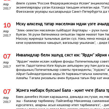
Әлеге сүзлек "Россия Федерациясендә Ислам" энциклопед
Апр
экземплярлары узган Казанда тәкъдим ителгән иде. "Тат
2017
Фәезханов укулары кысаларында Санкт-Петербургта да т
10
Мәскәү өлкәсендә татар мөселман мәдәни үзәге ачыл
“Элек-электән мөселман гыйбадәт йортлары – рухи гына 
Апр
булган. Ул рухи бөтенлеккә омтылган төрле милләт һәм 
2017
Мәскәү җирендә тынычлык дигән сүз. Нәкъ менә монда д
кече күңеллелеккә чакырып, вәгазьләр укылачак”, - диде 
07
Инвалидлар белән эшләүдә сәясәт юк: “Ярдәм” хәйр
“Ярдәм” милли ислам хәйрия фонды Попечительләр сове
Апр
китте. Гадәттәгечә Изге Коръән аятьләрен уку һәм дога 
2017
фондының Попечительләр советы президенты, “Аудэкс” 
Айрат Гыймадетдинов алды.Ул һәрвакыттагыча хикмәтле,
Аллаһы Тәгалә ризалыгы өчен булуына тагын бер кат ин
07
Җомга мөбарәк булсын! Бала - җәннәт чәчәге (бала 
Бөек динебез Ислам карашынча, дөньяда иң гүзәл, иң мө
Апр
эш - балалар тәрбияләү. Пәйгамбәр Мөхәммәд салләллаа
2017
күрсәтегез, аларны асыл кешеләр итеп тәрбияләгез”, - ди