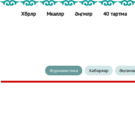
Хәбәрләр
Мәкаләләр
Әңгәмәләр
40 тартма
Журналистика
Хәбәрләр
Әңгәмә