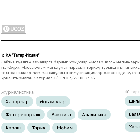
ИА "Татар-Ислам"
©
Сайтка куелган язмаларга барлык хокуклар «Ислам info» медиа-тө
мәҗбүри. Массакүләм мәгълүмат чарасын теркәү турындагы таныклыг
технологияләр һәм массакүләм коммуникацияләр өлкәсендә күзәтч
Урнаштырылган материал 16+. т.8 9655883326
Журналистика
40 тар
Шигы
Хәбәрләр
Әңгәмәләр
Бала
Фоторепортаж
Вакыйга
Аналитика
Халы
Караш
Тарих
Мөһим