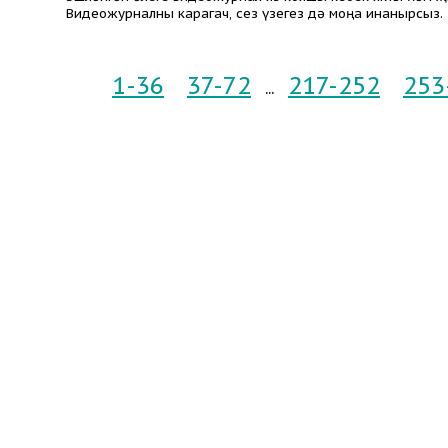
Видеожурналны карагач, сез үзегез дә моңа инанырсыз.
1-36
37-72
217-252
253
...