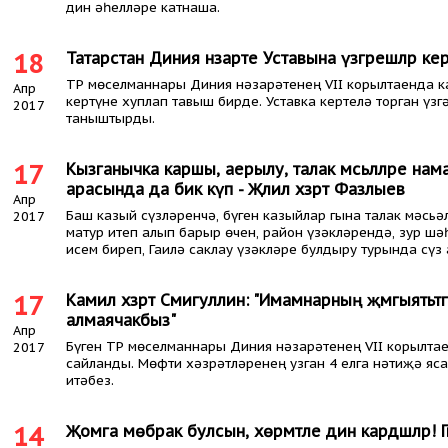
дин әһелләре катнаша.
18
Татарстан Диния нәзарәте Уставына үзгәрешләр кер
ТР мөселманнары Диния нәзарәтенең VII корылтаенда к
Апр
кертүне хуплап тавыш бирде. Уставка кертелә торган үз
2017
таныштырды.
17
Кызганычка каршы, аерылу, талак мәсьәләләре на
арасында да бик күп - Җәлил хәзрәт Фазлыев
Апр
Баш казый сүзләренчә, бүген казыйлар гына талак мәсьә
2017
матур итеп алып барыр өчен, район үзәкләрендә, зур ш
исем биреп, Гаилә саклау үзәкләре булдыру турында сүз 
17
Камил хәзрәт Сәмигуллин: "Имамнарның җәмгыятьтә
алмаячакбыз"
Апр
Бүген ТР мөселманнары Диния нәзарәтенең VII корылтае
2017
сайланды. Мөфти хәзрәтләренең узган 4 елга нәтиҗә яс
итәбез.
14
Җомга мөбәрак булсын, хөрмәтле дин кардәшләр!