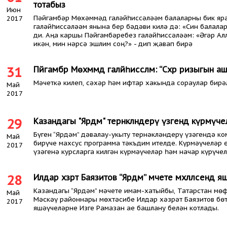
тотабыз
Июн
Пәйгамбәр Мөхәммәд галәйһиссәләәм балаларны бик яра
2017
галәйһиссәләәм янына бер бәдәви килә дә: «Син балала
ди. Аңа каршы Пәйгамбәребез галәйһиссәләәм: «Әгәр Ал
икән, мин нәрсә эшлим соң?» - дип җавап бирә
31
Пәйгамбәр Мөхәммәд галәйһиссәләәм: “Сәхәр ризыгын аша
Мәчеткә килеп, сәхәр һәм ифтар хакында сораулар бирәл
Май
2017
29
Казандагы "Ярдәм" тернәкләндерү үзәгендә күрмәү
Бүген “Ярдәм” дәвалау-укыту тернәкләндерү үзәгендә ко
Май
бирүче махсус программа тәкъдим ителде. Күрмәүчеләр 
2017
үзәгенә курсларга килгән күрмәүчеләр һәм начар күрүч
28
Илдар хәзрәт Баязитов “Ярдәм” мәчете мәхәлләсендә
Казандагы “Ярдәм” мәчете имам-хатыйбы, Татарстан мөф
Май
Мәскәү районнары мөхтәсибе Илдар хәзрәт Баязитов бө
2017
яшәүчеләрне Изге Рамазан ае башлану белән котлады.