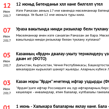
12
12 июньдә Бөтендөнья хәләл көне билгеләп үтелә
Изге Рамазан аеның 17 нче көнендә мөселманнар Бөтендө
Июн
гамәлдә. Ул быел 12 нче июньгә туры килә.
2017
07
Ураза вакытында нинди ризыклар белән туклану
Мөселманнар өчен изге саналган Рамазан ае бара. Мөсел
Июн
вакытында нинди ризыклар белән туклану хуплана?
2017
05
Казанның «Ярдәм» дәвалау-укыту тернәкләндерү үзә
дәвам итә (ФОТО)
Июн
Дагыстан, Кыргызстан, Чечня Республикасы, Башкортост
2017
өлкәләрдән кырыклап шәкерт җыелды. Аларның күбесе Л
03
Казан мэры “Ярдәм” мәчетендә ифтар уздырды (
“Ярдәм”дәге ифтар Россиядәге иң зур ифтарларның берсе
Июн
кешеләре - инвалидлар, ятим балалар, күпбалалы гаиләл
2017
01
1 июнь - Халыкара балаларны яклау көне. Бала -