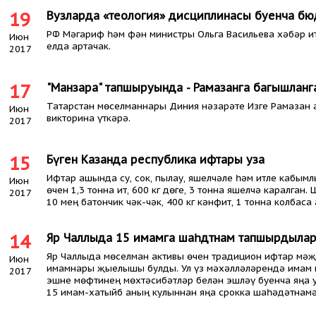
19
Вузларда «теология» дисциплинасы буенча б
РФ Мәгариф һәм фән министры Ольга Васильева хәбәр итк
Июн
елда артачак.
2017
17
"Манзара" тапшыруында - Рамазанга багышланг
Татарстан мөселманнары Диния нәзарәте Изге Рамазан 
Июн
викторина үткәрә.
2017
15
Бүген Казанда республика ифтары уза
Ифтар ашында су, сок, пылау, яшелчәле һәм итле кабымл
Июн
өчен 1,3 тонна ит, 600 кг дөге, 3 тонна яшелчә каралга
2017
10 мең батончик чәк-чәк, 400 кг кәнфит, 1 тонна колбас
14
Яр Чаллыда 15 имамга шаһәдәтнамә тапшырдыла
Яр Чаллыда мөселман активы өчен традицион ифтар мәҗ
Июн
имамнары җыелышы булды. Ул үз мәхәлләләрендә имам 
2017
эшне мөфтинең мөхтәсибәтләр белән эшләү буенча яңа
15 имам-хатыйб аның кулыннан яңа срокка шаһәдәтнамә