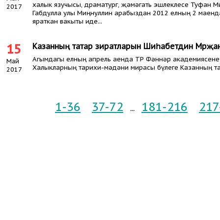
халык язучысы, драматург, җәмәгать эшлеклесе Туфан М
2017
Габдулла улы Миңнуллин арабыздан 2012 елның 2 маенда 
яраткан вакыты иде...
15
Казанның татар зиратларын Шиһабетдин Мәрҗани
Агымдагы елның апрель аенда ТР Фәннәр академиясен
Май
Халыкларның тарихи-мәдәни мирасы бүлеге Казанның та
2017
1-36
37-72
181-216
217
...