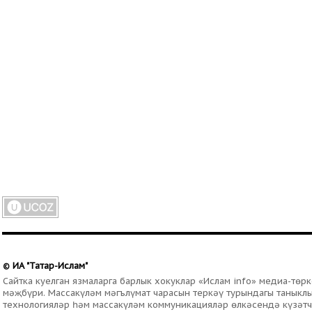
ИА "Татар-Ислам"
©
Сайтка куелган язмаларга барлык хокуклар «Ислам info» медиа-тө
мәҗбүри. Массакүләм мәгълүмат чарасын теркәү турындагы таныклыг
технологияләр һәм массакүләм коммуникацияләр өлкәсендә күзәтч