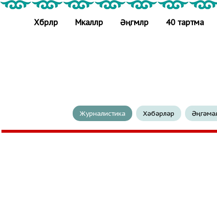
Хәбәрләр
Мәкаләләр
Әңгәмәләр
40 тартма
Журналистика
Хәбәрләр
Әңгәмә