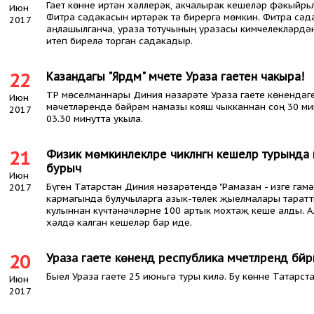
Гает көнне иртән хәллерәк, акчалырак кешеләр фәкыйрь
Июн
Фитра сәдакасын иртәрәк тә бирергә мөмкин. Фитра сә
2017
аңлашылганча, ураза тотучының уразасы кимчелекләрдә
итеп бирелә торган садакадыр.
22
Казандагы "Ярдәм" мәчете Ураза гаетенә чакыра!
ТР мөселманнары Диния нәзарәте Ураза гаете көнендәге
Июн
мәчетләрендә бәйрәм намазы кояш чыкканнан соң 30 мин
2017
03.30 минутта укыла.
21
Физик мөмкинлекләре чикләнгән кешеләр турында 
бурыч
Июн
Бүген Татарстан Диния нәзарәтендә "Рамазан - изге гам
2017
кармагында булучыларга азык-төлек җыелмалары таратт
кулыннан күчтәнәчләрне 100 артык мохтаҗ кеше алды. А
хәлдә калган кешеләр бар иде.
20
Ураза гаете көнендә республика мәчетләрендә б
Быел Ураза гаете 25 июньгә туры килә. Бу көнне Татар
Июн
2017