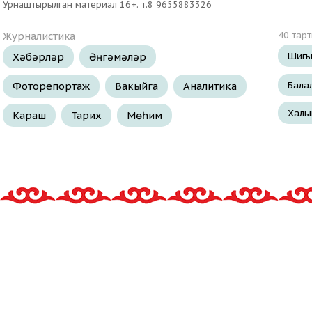
Урнаштырылган материал 16+. т.8 9655883326
Журналистика
40 тар
Шигы
Хәбәрләр
Әңгәмәләр
Бала
Фоторепортаж
Вакыйга
Аналитика
Халы
Караш
Тарих
Мөһим