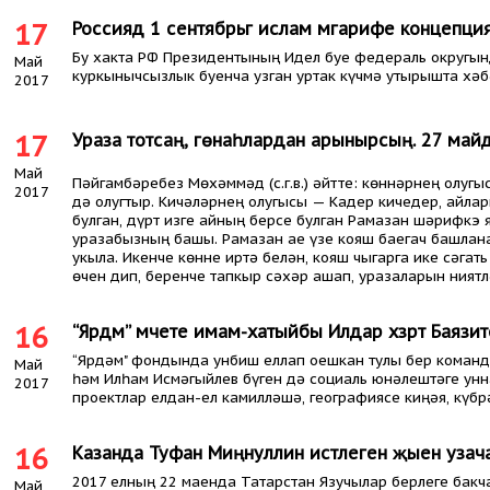
17
Россиядә 1 сентябрьгә ислам мәгарифе концепц
Бу хакта РФ Президентының Идел буе федераль округын
Май
куркынычсызлык буенча узган уртак күчмә утырышта хәб
2017
17
Ураза тотсаң, гөнаһлардан арынырсың. 27 май
Май
Пәйгамбәребез Мөхәммәд (с.г.в.) әйтте: көннәрнең олугы
2017
дә олугтыр. Кичәләрнең олугысы — Кадер кичедер, айл
булган, дүрт изге айның берсе булган Рамазан шәрифкэ
уразабызның башы. Рамазан ае үзе кояш баегач башлана
укыла. Икенче көнне иртә белән, кояш чыгарга ике сәгат
өчен дип, беренче тапкыр сәхәр ашап, уразаларын ниятл
16
“Ярдәм” мәчете имам-хатыйбы Илдар хәзрәт Баязит
“Ярдәм" фондында унбиш еллап оешкан тулы бер команд
Май
һәм Илһам Исмәгыйлев бүген дә социаль юнәлештәге ун
2017
проектлар елдан-ел камилләшә, географиясе киңәя, күбр
16
Казанда Туфан Миңнуллин истәлегенә җыен узач
2017 елның 22 маенда Татарстан Язучылар берлеге бакч
Май