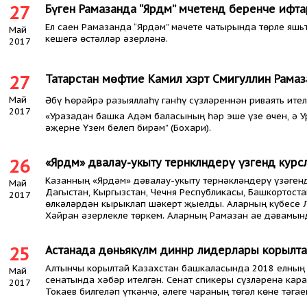
27
Бүген Рамазанда “Ярдәм” мәчетендә беренче ифт
Ел саен Рамазанда “Ярдәм” мәчете чатырында төрле яшь
Май
кешегә өстәлләр әзерләнә.
2017
27
Татарстан мөфтие Камил хәзрәт Сәмигуллин Рама
Май
Әбү Һөрәйрә разыяллаһү ганһү сүзләреннән риваять ителә: Аллаһының Илчесе 
2017
«Уразадан башка Адәм баласының һәр эше үзе өчен, ә Ур
әҗерне Үзем белеп бирәм” (Бохари).
26
«Ярдәм» дәвалау-укыту тернәкләндерү үзәгендә к
Казанның «Ярдәм» дәвалау-укыту тернәкләндерү үзәгенд
Май
Дагыстан, Кыргызстан, Чечня Республикасы, Башкортост
2017
өлкәләрдән кырыклап шәкерт җыелды. Аларның күбесе Л
Хәйран әзерлекле төркем. Аларның Рамазан ае дәвамынд
25
Астанада дөньякүләм диннәр лидерлары корылта
Алтынчы корылтай Казахстан башкаласында 2018 елның к
Май
сенатында хәбәр ителгән. Сенат спикеры сүзләренә кар
2017
Токаев билгеләп үткәнчә, әлеге чараның төгәл көне тәга