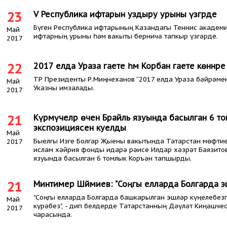
23
V Республика ифтарын уздыру урыны үзгәрде
Бүген Республика ифтарының Казандагы Теннис академ
Май
ифтарның урыны һәм вакыты берничә тапкыр үзгәрде.
2017
22
2017 елда Ураза гаете һәм Корбан гаете көннәр
ТР Президенты Р.Миңнеханов “2017 елда Ураза бәйрәме
Май
Указны имзалады.
2017
21
Күрмәүчеләр өчен Брайль язуында басылган 6 то
экспозициясенә куелды
Май
Быелгы Изге Болгар Җыены вакытында Татарстан мөфтие
2017
ислам хәйрия фонды идарә рәисе Илдар хәзрәт Баязитов
язуында басылган 6 томлык Коръән тапшырды.
21
Минтимер Шәймиев: "Соңгы елларда Болгарда эшл
"Соңгы елларда Болгарда башкарылган эшләр күңелебезг
Май
күрәбез", - дип белдерде Татарстанның Дәүләт Киңәшч
2017
чарасында.