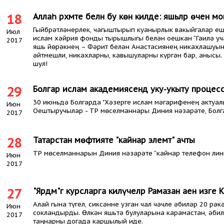
18
Аллаһ рәхмәте белән бу көн килде: яшьләр өчен
Гыйбрәтләнерлек, чагыштырып куанырлык вакыйгалар еш 
Июл
ислам хәйрия фонды тырышлыгы белән оешкан “Гаилә уча
2017
яшь йөрәкнең – Фәрит белән Анастасиянең никахлашуына
әйтмешли, никахларны, кавышуларны күргән бар, анысы. Ә
шул!
29
Болгар ислам академиясендә уку-укыту процессы
30 июньдә Болгарда "Хәзерге ислам мәгарифенең актуа
Июн
Оештыручылар - ТР мөселманнары Диния нәзарәте, Болга
2017
28
Татарстан мөфтияте "кайнар элемтә" ачты
ТР мөселманнарын Диния нәзарәте “кайнар телефон лини
Июн
2017
27
"Ярдәм"гә курсларга килүчеләр Рамазан аен изге
Алай гына түгел, сиксәнне узган чал чәчле әбиләр 20 рә
Июн
сокландырды. Өлкән яшьтә булуларына карамастан, әбил
2017
таңнарны догада каршылый иде.